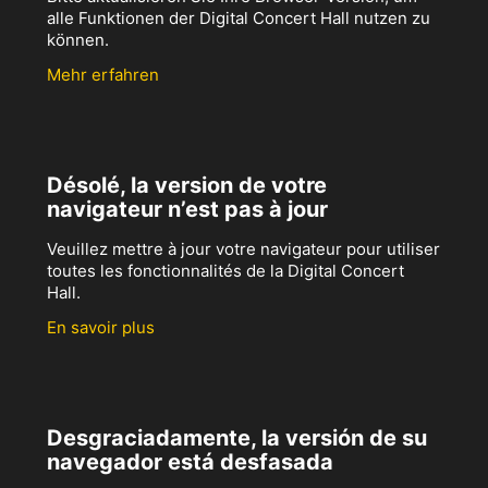
alle Funktionen der Digital Concert Hall nutzen zu
können.
Mehr erfahren
Désolé, la version de votre
navigateur n’est pas à jour
Veuillez mettre à jour votre navigateur pour utiliser
toutes les fonctionnalités de la Digital Concert
Hall.
En savoir plus
Desgraciadamente, la versión de su
navegador está desfasada