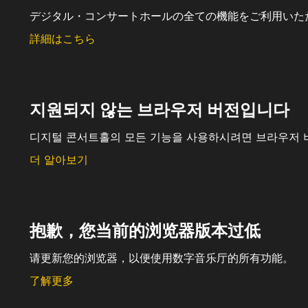
デジタル・コンサートホールの全ての機能をご利用いた
詳細はこちら
지원되지 않는 브라우저 버전입니다
디지털 콘서트홀의 모든 기능을 사용하시려면 브라우저 
더 알아보기
抱歉，您当前的浏览器版本过低
请更新您的浏览器，以便使用数字音乐厅的所有功能。
了解更多