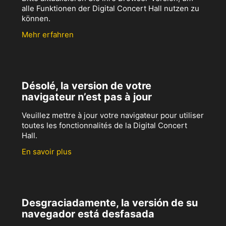
alle Funktionen der Digital Concert Hall nutzen zu
können.
Mehr erfahren
Désolé, la version de votre
navigateur n’est pas à jour
Veuillez mettre à jour votre navigateur pour utiliser
toutes les fonctionnalités de la Digital Concert
Hall.
En savoir plus
Desgraciadamente, la versión de su
navegador está desfasada