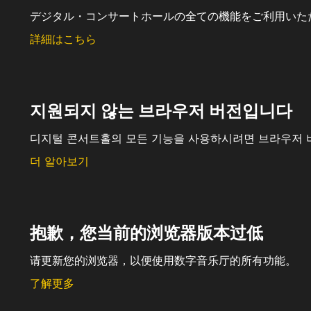
デジタル・コンサートホールの全ての機能をご利用いた
詳細はこちら
지원되지 않는 브라우저 버전입니다
디지털 콘서트홀의 모든 기능을 사용하시려면 브라우저 
더 알아보기
抱歉，您当前的浏览器版本过低
请更新您的浏览器，以便使用数字音乐厅的所有功能。
了解更多