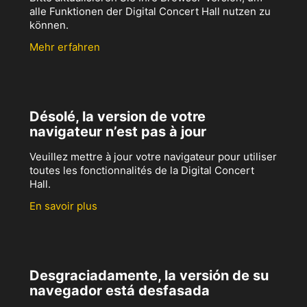
alle Funktionen der Digital Concert Hall nutzen zu
können.
Mehr erfahren
Désolé, la version de votre
navigateur n’est pas à jour
Veuillez mettre à jour votre navigateur pour utiliser
toutes les fonctionnalités de la Digital Concert
Hall.
En savoir plus
Desgraciadamente, la versión de su
navegador está desfasada