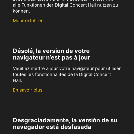
alle Funktionen der Digital Concert Hall nutzen zu
können.
Mehr erfahren
Désolé, la version de votre
navigateur n’est pas à jour
Veuillez mettre à jour votre navigateur pour utiliser
toutes les fonctionnalités de la Digital Concert
Hall.
En savoir plus
Desgraciadamente, la versión de su
navegador está desfasada