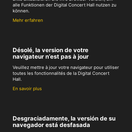
alle Funktionen der Digital Concert Hall nutzen zu
können.
Mehr erfahren
Désolé, la version de votre
navigateur n’est pas à jour
Veuillez mettre à jour votre navigateur pour utiliser
toutes les fonctionnalités de la Digital Concert
Hall.
En savoir plus
Desgraciadamente, la versión de su
navegador está desfasada