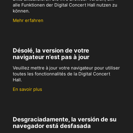
alle Funktionen der Digital Concert Hall nutzen zu
können.
Mehr erfahren
Désolé, la version de votre
navigateur n’est pas à jour
Veuillez mettre à jour votre navigateur pour utiliser
toutes les fonctionnalités de la Digital Concert
Hall.
En savoir plus
Desgraciadamente, la versión de su
navegador está desfasada