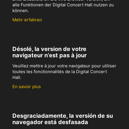
alle Funktionen der Digital Concert Hall nutzen zu
können.
Mehr erfahren
Désolé, la version de votre
navigateur n’est pas à jour
Veuillez mettre à jour votre navigateur pour utiliser
toutes les fonctionnalités de la Digital Concert
Hall.
En savoir plus
Desgraciadamente, la versión de su
navegador está desfasada