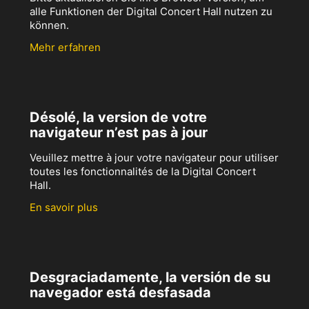
alle Funktionen der Digital Concert Hall nutzen zu
können.
Mehr erfahren
Désolé, la version de votre
navigateur n’est pas à jour
Veuillez mettre à jour votre navigateur pour utiliser
toutes les fonctionnalités de la Digital Concert
Hall.
En savoir plus
Desgraciadamente, la versión de su
navegador está desfasada