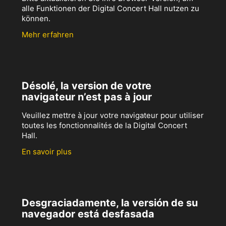
alle Funktionen der Digital Concert Hall nutzen zu
können.
Mehr erfahren
Désolé, la version de votre
navigateur n’est pas à jour
Veuillez mettre à jour votre navigateur pour utiliser
toutes les fonctionnalités de la Digital Concert
Hall.
En savoir plus
Desgraciadamente, la versión de su
navegador está desfasada