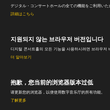
デジタル・コンサートホールの全ての機能をご利用いた
詳細はこちら
지원되지 않는 브라우저 버전입니다
디지털 콘서트홀의 모든 기능을 사용하시려면 브라우저 
더 알아보기
抱歉，您当前的浏览器版本过低
请更新您的浏览器，以便使用数字音乐厅的所有功能。
了解更多