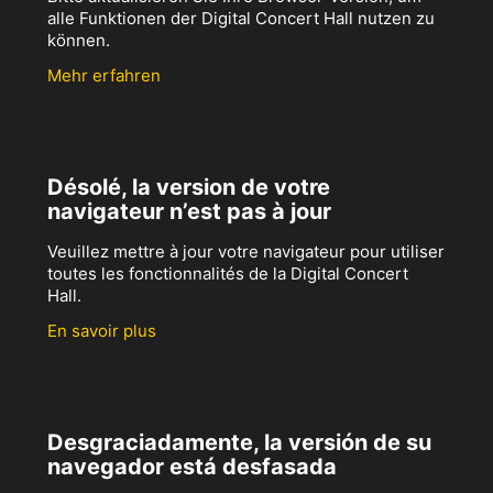
alle Funktionen der Digital Concert Hall nutzen zu
können.
Mehr erfahren
Désolé, la version de votre
navigateur n’est pas à jour
Veuillez mettre à jour votre navigateur pour utiliser
toutes les fonctionnalités de la Digital Concert
Hall.
En savoir plus
Desgraciadamente, la versión de su
navegador está desfasada