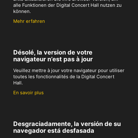
alle Funktionen der Digital Concert Hall nutzen zu
können.
Mehr erfahren
Désolé, la version de votre
navigateur n’est pas à jour
Veuillez mettre à jour votre navigateur pour utiliser
toutes les fonctionnalités de la Digital Concert
Hall.
En savoir plus
Desgraciadamente, la versión de su
navegador está desfasada