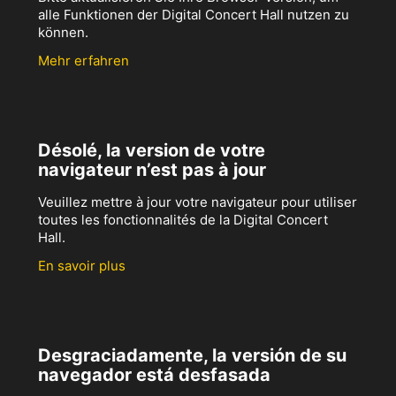
alle Funktionen der Digital Concert Hall nutzen zu
können.
Mehr erfahren
Désolé, la version de votre
navigateur n’est pas à jour
Veuillez mettre à jour votre navigateur pour utiliser
toutes les fonctionnalités de la Digital Concert
Hall.
En savoir plus
Desgraciadamente, la versión de su
navegador está desfasada