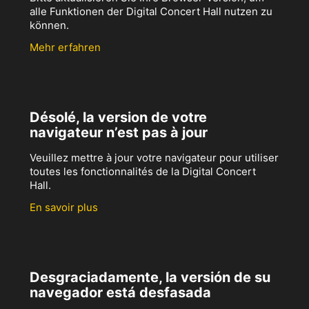
alle Funktionen der Digital Concert Hall nutzen zu
können.
Mehr erfahren
Désolé, la version de votre
navigateur n’est pas à jour
Veuillez mettre à jour votre navigateur pour utiliser
toutes les fonctionnalités de la Digital Concert
Hall.
En savoir plus
Desgraciadamente, la versión de su
navegador está desfasada