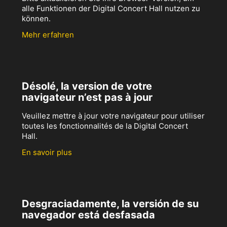
alle Funktionen der Digital Concert Hall nutzen zu
können.
Mehr erfahren
Désolé, la version de votre
navigateur n’est pas à jour
Veuillez mettre à jour votre navigateur pour utiliser
toutes les fonctionnalités de la Digital Concert
Hall.
En savoir plus
Desgraciadamente, la versión de su
navegador está desfasada