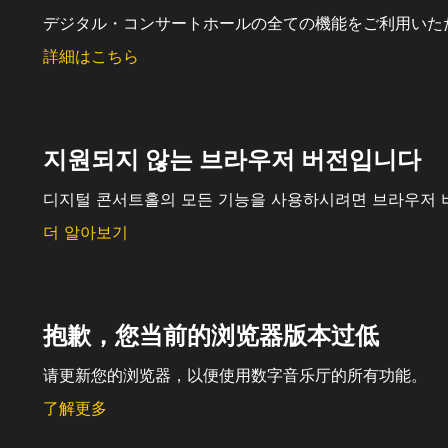
デジタル・コンサートホールの全ての機能をご利用いた
詳細はこちら
지원되지 않는 브라우저 버전입니다
디지털 콘서트홀의 모든 기능을 사용하시려면 브라우저 
더 알아보기
抱歉，您当前的浏览器版本过低
请更新您的浏览器，以便使用数字音乐厅的所有功能。
了解更多