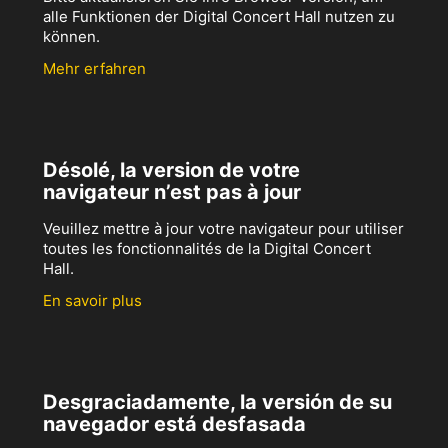
alle Funktionen der Digital Concert Hall nutzen zu
können.
Mehr erfahren
Désolé, la version de votre
navigateur n’est pas à jour
Veuillez mettre à jour votre navigateur pour utiliser
toutes les fonctionnalités de la Digital Concert
Hall.
En savoir plus
Desgraciadamente, la versión de su
navegador está desfasada