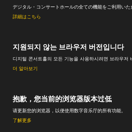
デジタル・コンサートホールの全ての機能をご利用いた
詳細はこちら
지원되지 않는 브라우저 버전입니다
디지털 콘서트홀의 모든 기능을 사용하시려면 브라우저 
더 알아보기
抱歉，您当前的浏览器版本过低
请更新您的浏览器，以便使用数字音乐厅的所有功能。
了解更多