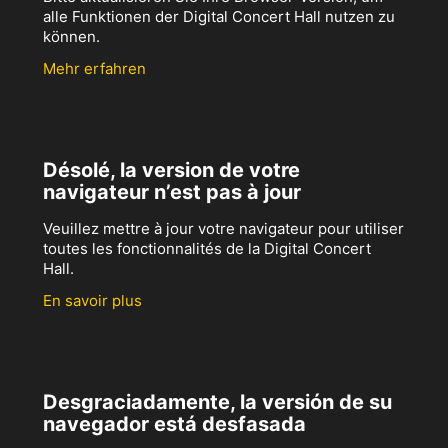
alle Funktionen der Digital Concert Hall nutzen zu
können.
Mehr erfahren
Désolé, la version de votre
navigateur n’est pas à jour
Veuillez mettre à jour votre navigateur pour utiliser
toutes les fonctionnalités de la Digital Concert
Hall.
En savoir plus
Desgraciadamente, la versión de su
navegador está desfasada