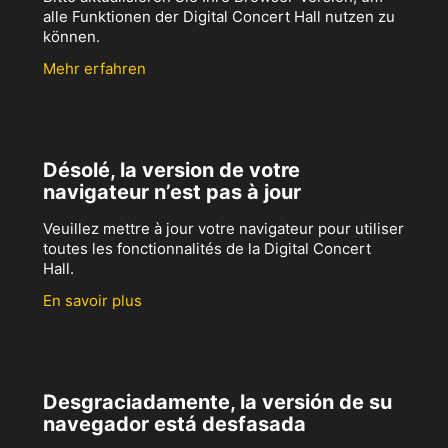
alle Funktionen der Digital Concert Hall nutzen zu
können.
Mehr erfahren
Désolé, la version de votre
navigateur n’est pas à jour
Veuillez mettre à jour votre navigateur pour utiliser
toutes les fonctionnalités de la Digital Concert
Hall.
En savoir plus
Desgraciadamente, la versión de su
navegador está desfasada