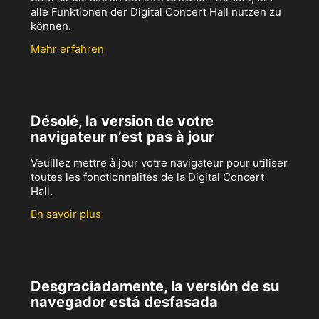
alle Funktionen der Digital Concert Hall nutzen zu
können.
Mehr erfahren
Désolé, la version de votre
navigateur n’est pas à jour
Veuillez mettre à jour votre navigateur pour utiliser
toutes les fonctionnalités de la Digital Concert
Hall.
En savoir plus
Desgraciadamente, la versión de su
navegador está desfasada