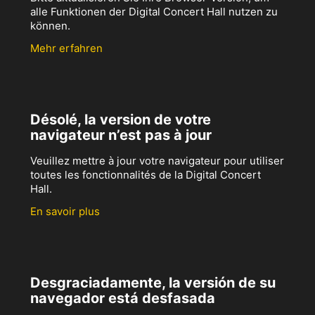
alle Funktionen der Digital Concert Hall nutzen zu
können.
Mehr erfahren
Désolé, la version de votre
navigateur n’est pas à jour
Veuillez mettre à jour votre navigateur pour utiliser
toutes les fonctionnalités de la Digital Concert
Hall.
En savoir plus
Desgraciadamente, la versión de su
navegador está desfasada