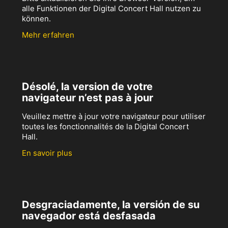
alle Funktionen der Digital Concert Hall nutzen zu
können.
Mehr erfahren
Désolé, la version de votre
navigateur n’est pas à jour
Veuillez mettre à jour votre navigateur pour utiliser
toutes les fonctionnalités de la Digital Concert
Hall.
En savoir plus
Desgraciadamente, la versión de su
navegador está desfasada