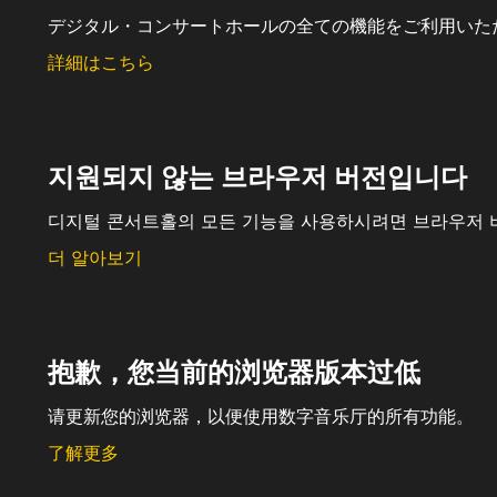
デジタル・コンサートホールの全ての機能をご利用いた
詳細はこちら
지원되지 않는 브라우저 버전입니다
디지털 콘서트홀의 모든 기능을 사용하시려면 브라우저 
더 알아보기
抱歉，您当前的浏览器版本过低
请更新您的浏览器，以便使用数字音乐厅的所有功能。
了解更多