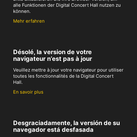
alle Funktionen der Digital Concert Hall nutzen zu
können.
Mehr erfahren
Désolé, la version de votre
navigateur n’est pas à jour
Veuillez mettre à jour votre navigateur pour utiliser
toutes les fonctionnalités de la Digital Concert
Hall.
En savoir plus
Desgraciadamente, la versión de su
navegador está desfasada