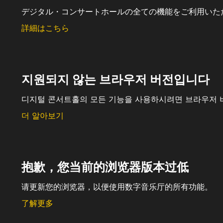
デジタル・コンサートホールの全ての機能をご利用いた
詳細はこちら
지원되지 않는 브라우저 버전입니다
디지털 콘서트홀의 모든 기능을 사용하시려면 브라우저 
더 알아보기
抱歉，您当前的浏览器版本过低
请更新您的浏览器，以便使用数字音乐厅的所有功能。
了解更多