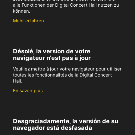
alle Funktionen der Digital Concert Hall nutzen zu
können.
Mehr erfahren
Désolé, la version de votre
navigateur n’est pas à jour
Veuillez mettre à jour votre navigateur pour utiliser
toutes les fonctionnalités de la Digital Concert
Hall.
En savoir plus
Desgraciadamente, la versión de su
navegador está desfasada