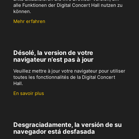
alle Funktionen der Digital Concert Hall nutzen zu
können.
Mehr erfahren
Désolé, la version de votre
navigateur n’est pas à jour
Veuillez mettre à jour votre navigateur pour utiliser
toutes les fonctionnalités de la Digital Concert
Hall.
En savoir plus
Desgraciadamente, la versión de su
navegador está desfasada