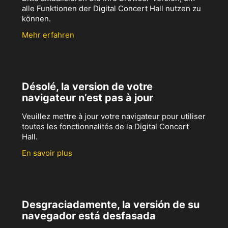
alle Funktionen der Digital Concert Hall nutzen zu
können.
Mehr erfahren
Désolé, la version de votre
navigateur n’est pas à jour
Veuillez mettre à jour votre navigateur pour utiliser
toutes les fonctionnalités de la Digital Concert
Hall.
En savoir plus
Desgraciadamente, la versión de su
navegador está desfasada