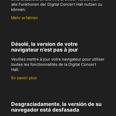
alle Funktionen der Digital Concert Hall nutzen zu
können.
Mehr erfahren
Désolé, la version de votre
navigateur n’est pas à jour
Veuillez mettre à jour votre navigateur pour utiliser
toutes les fonctionnalités de la Digital Concert
Hall.
En savoir plus
Desgraciadamente, la versión de su
navegador está desfasada