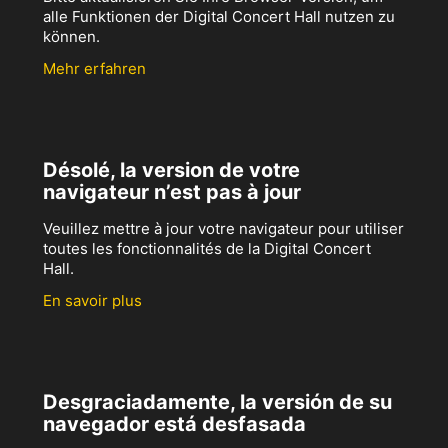
alle Funktionen der Digital Concert Hall nutzen zu
können.
Mehr erfahren
Désolé, la version de votre
navigateur n’est pas à jour
Veuillez mettre à jour votre navigateur pour utiliser
toutes les fonctionnalités de la Digital Concert
Hall.
En savoir plus
Desgraciadamente, la versión de su
navegador está desfasada