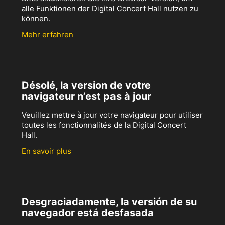
alle Funktionen der Digital Concert Hall nutzen zu
können.
Mehr erfahren
Désolé, la version de votre
navigateur n’est pas à jour
Veuillez mettre à jour votre navigateur pour utiliser
toutes les fonctionnalités de la Digital Concert
Hall.
En savoir plus
Desgraciadamente, la versión de su
navegador está desfasada