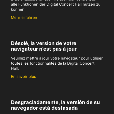
alle Funktionen der Digital Concert Hall nutzen zu
können.
Mehr erfahren
Désolé, la version de votre
navigateur n’est pas à jour
Veuillez mettre à jour votre navigateur pour utiliser
toutes les fonctionnalités de la Digital Concert
Hall.
En savoir plus
Desgraciadamente, la versión de su
navegador está desfasada