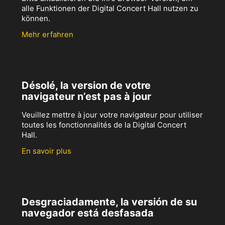
alle Funktionen der Digital Concert Hall nutzen zu
können.
Mehr erfahren
Désolé, la version de votre
navigateur n’est pas à jour
Veuillez mettre à jour votre navigateur pour utiliser
toutes les fonctionnalités de la Digital Concert
Hall.
En savoir plus
Desgraciadamente, la versión de su
navegador está desfasada