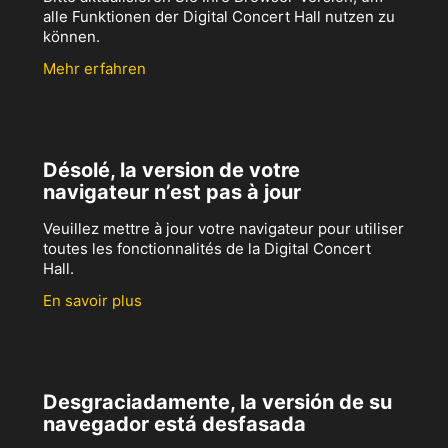
alle Funktionen der Digital Concert Hall nutzen zu
können.
Mehr erfahren
Désolé, la version de votre
navigateur n’est pas à jour
Veuillez mettre à jour votre navigateur pour utiliser
toutes les fonctionnalités de la Digital Concert
Hall.
En savoir plus
Desgraciadamente, la versión de su
navegador está desfasada