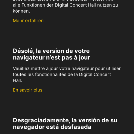
alle Funktionen der Digital Concert Hall nutzen zu
können.
Mehr erfahren
Désolé, la version de votre
navigateur n’est pas à jour
Veuillez mettre à jour votre navigateur pour utiliser
toutes les fonctionnalités de la Digital Concert
Hall.
En savoir plus
Desgraciadamente, la versión de su
navegador está desfasada