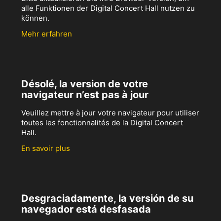
alle Funktionen der Digital Concert Hall nutzen zu
können.
Mehr erfahren
Désolé, la version de votre
navigateur n’est pas à jour
Veuillez mettre à jour votre navigateur pour utiliser
toutes les fonctionnalités de la Digital Concert
Hall.
En savoir plus
Desgraciadamente, la versión de su
navegador está desfasada