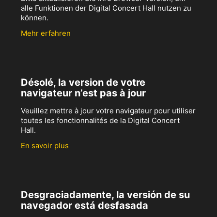
alle Funktionen der Digital Concert Hall nutzen zu
können.
Mehr erfahren
Désolé, la version de votre
navigateur n’est pas à jour
Veuillez mettre à jour votre navigateur pour utiliser
toutes les fonctionnalités de la Digital Concert
Hall.
En savoir plus
Desgraciadamente, la versión de su
navegador está desfasada