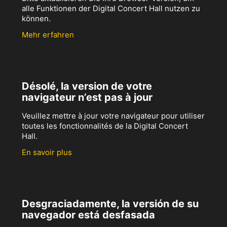
alle Funktionen der Digital Concert Hall nutzen zu
können.
Mehr erfahren
Désolé, la version de votre
navigateur n’est pas à jour
Veuillez mettre à jour votre navigateur pour utiliser
toutes les fonctionnalités de la Digital Concert
Hall.
En savoir plus
Desgraciadamente, la versión de su
navegador está desfasada