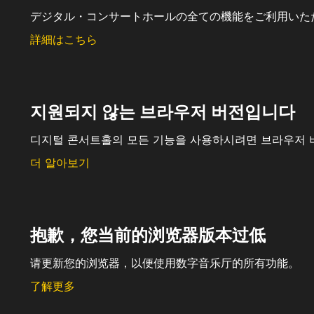
デジタル・コンサートホールの全ての機能をご利用いた
詳細はこちら
지원되지 않는 브라우저 버전입니다
디지털 콘서트홀의 모든 기능을 사용하시려면 브라우저 
더 알아보기
抱歉，您当前的浏览器版本过低
请更新您的浏览器，以便使用数字音乐厅的所有功能。
了解更多