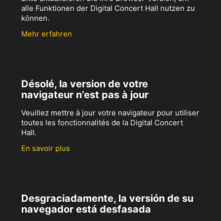
alle Funktionen der Digital Concert Hall nutzen zu
können.
Mehr erfahren
Désolé, la version de votre
navigateur n’est pas à jour
Veuillez mettre à jour votre navigateur pour utiliser
toutes les fonctionnalités de la Digital Concert
Hall.
En savoir plus
Desgraciadamente, la versión de su
navegador está desfasada