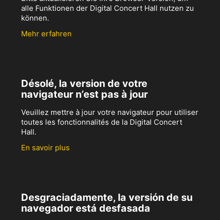
alle Funktionen der Digital Concert Hall nutzen zu
können.
Mehr erfahren
Désolé, la version de votre
navigateur n’est pas à jour
Veuillez mettre à jour votre navigateur pour utiliser
toutes les fonctionnalités de la Digital Concert
Hall.
En savoir plus
Desgraciadamente, la versión de su
navegador está desfasada