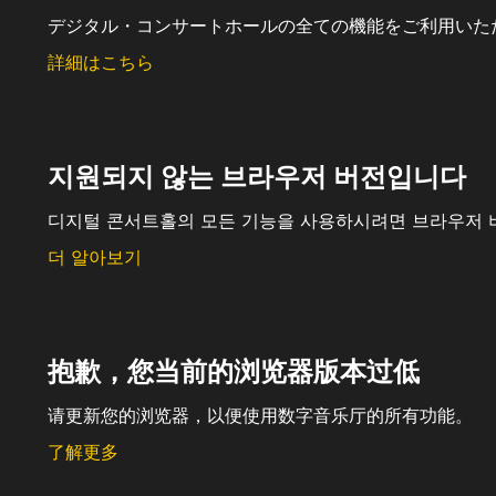
デジタル・コンサートホールの全ての機能をご利用いた
詳細はこちら
지원되지 않는 브라우저 버전입니다
디지털 콘서트홀의 모든 기능을 사용하시려면 브라우저 
더 알아보기
抱歉，您当前的浏览器版本过低
请更新您的浏览器，以便使用数字音乐厅的所有功能。
了解更多