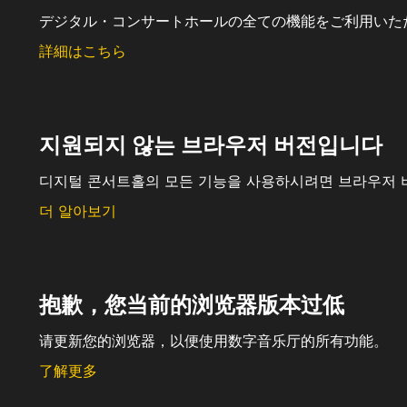
デジタル・コンサートホールの全ての機能をご利用いた
詳細はこちら
지원되지 않는 브라우저 버전입니다
디지털 콘서트홀의 모든 기능을 사용하시려면 브라우저 
더 알아보기
抱歉，您当前的浏览器版本过低
请更新您的浏览器，以便使用数字音乐厅的所有功能。
了解更多