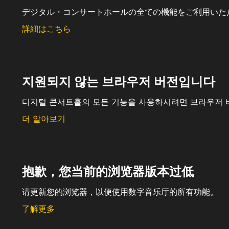
デジタル・コンサートホールの全ての機能をご利用いた
詳細はこちら
지원되지 않는 브라우저 버전입니다
디지털 콘서트홀의 모든 기능을 사용하시려면 브라우저 
더 알아보기
抱歉，您当前的浏览器版本过低
请更新您的浏览器，以便使用数字音乐厅的所有功能。
了解更多