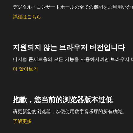
デジタル・コンサートホールの全ての機能をご利用いた
詳細はこちら
지원되지 않는 브라우저 버전입니다
디지털 콘서트홀의 모든 기능을 사용하시려면 브라우저 
더 알아보기
抱歉，您当前的浏览器版本过低
请更新您的浏览器，以便使用数字音乐厅的所有功能。
了解更多