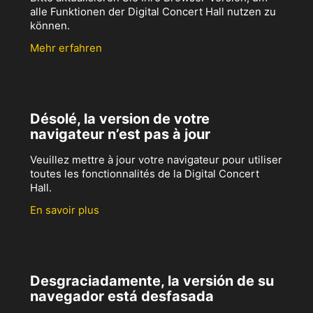
alle Funktionen der Digital Concert Hall nutzen zu
können.
Mehr erfahren
Désolé, la version de votre
navigateur n’est pas à jour
Veuillez mettre à jour votre navigateur pour utiliser
toutes les fonctionnalités de la Digital Concert
Hall.
En savoir plus
Desgraciadamente, la versión de su
navegador está desfasada