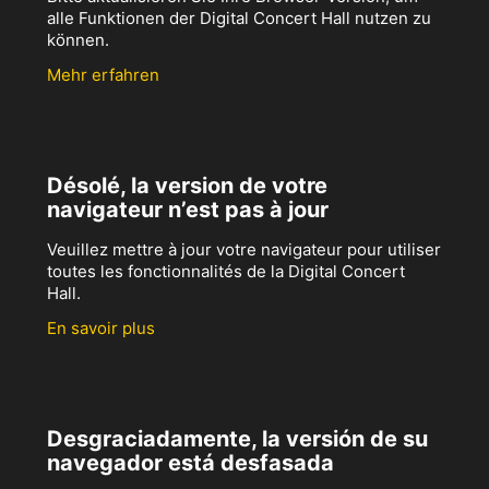
alle Funktionen der Digital Concert Hall nutzen zu
können.
Mehr erfahren
Désolé, la version de votre
navigateur n’est pas à jour
Veuillez mettre à jour votre navigateur pour utiliser
toutes les fonctionnalités de la Digital Concert
Hall.
En savoir plus
Desgraciadamente, la versión de su
navegador está desfasada